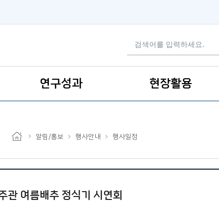
검색어 입력
연구성과
현장활용
알림/홍보
행사안내
행사일정
주관 여름배추 정식기 시연회