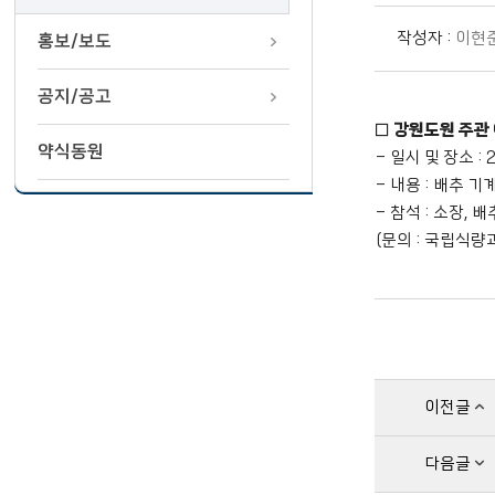
작성자 :
이현
홍보/보도
공지/공고
□ 강원도원 주관
약식동원
- 일시 및 장소 : 2
- 내용 : 배추
- 참석 : 소장,
(문의 : 국립식량
이전글
다음글