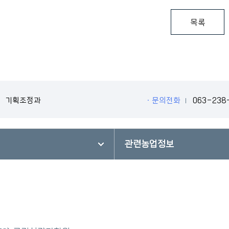
목록
기획조정과
ㆍ문의전화
063-238
관련농업정보