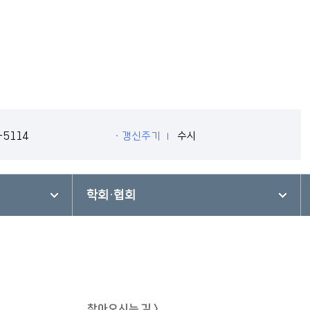
-5114
ㆍ갱신주기
수시
학회·협회
찾아오시는 길 >