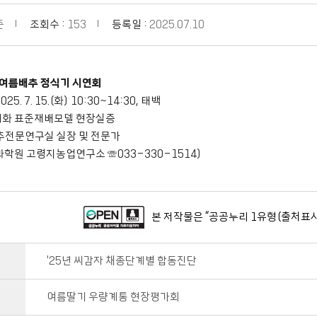
준
조회수 :
153
등록일 :
2025.07.10
 여름배추 정식기 시연회
025. 7. 15.(화) 10:30~14:30, 태백
 기계화 표준재배모델 현장실증
 배추전문연구실 실장 및 전문가
과학원 고령지농업연구소 ☏033-330-1514)
본 저작물은 “공공누리 1유형(출처표시
'25년 씨감자 채종단계별 합동진단
여름딸기 우량계통 현장평가회