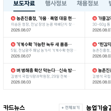
보도자료
행사정보
채용정보
보도자료 내용시작
농촌진흥청, 가뭄 · 폭염 대응 현장
가을감자 안정 생산, 통 씨감자
총력… ...
선택과 초기 
이승돈 청장, 전남 장성 논콩 재배단지 찾아
30~60g 
가뭄 대응 상황 점검 식량·축산 분야별
파종 물길 정
2026.08.07
2026.08.0
기술지원 강화…농업인 온열질환 예방
노출 피해 예방에 
체계도 현장 확인 폭염과 가뭄이 장기화함에
이승돈)은 
따라 농작물·가축 피...
생산하려면 통
기계수확 가능한 녹두 새 품종
“찐감자는 포슬포슬한 밤맛”…
'채흔' 현장 ...
소비자 사로
5일, 전남광주 해남 농가서 기계수확 현장
농촌진흥청,
평가 쓰러짐 적고 꼬투리 동시에 익어
맛·향·식감 
2026.08.07
2026.08.0
콤바인 수확에 적합 생육기간 짧아 남부
향미’, ‘포
지역 이기작 재배에 유망… 내년 3월부터
품종별 맞춤형
농가 보급 ※ 일시 및 장소: 2026. 8. 5....
벼 병해충 확산 막는다…신속 방제
농촌진흥청, 벼‧논콩 집중호우
현장 기술 ...
피해 현장 기
김병석 국립식량과학원장, 29일 전북
김병석 국립
임실서 벼 생육 현장 점검 도열병·벼멸구 등
아산시 벼·논
2026.08.03
2026.08.0
적기 방제로 피해 최소화…예찰 강화 당부
뿌리 활력 
※ 때와 곳: 2026. 7. 29.(수) 08:30~,
등록 약제 사용 
전라북도 임실군 성수면 농...
충남 아산시 
카드뉴스
농업기술
전체보기
카드뉴스