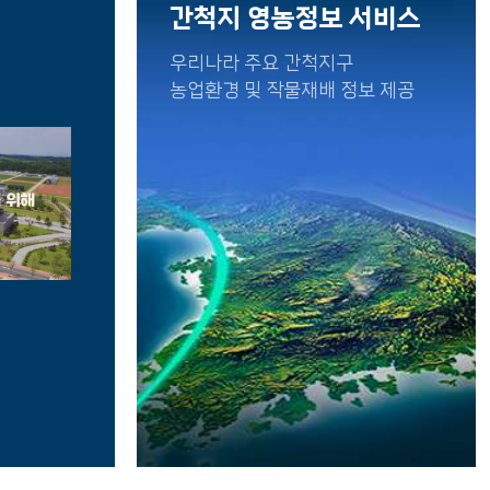
간척지 영농정보 서비스
바로보기
바로보기
우리나라 주요 간척지구
농업환경 및 작물재배 정보 제공
맥주보리