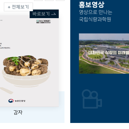
홍보영상
전체보기
농업기술길잡이
영상으로 만나는
바로보기
국립식량과학원
감자
옥수수