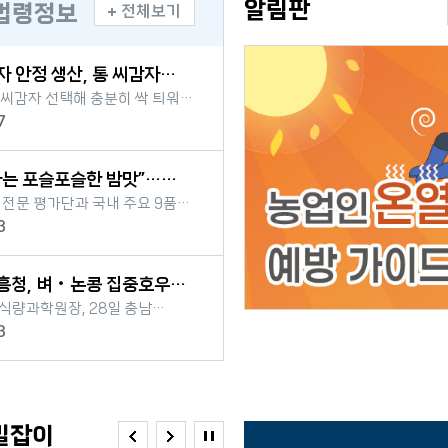
알림판
법령정보
전체보기
보도자료
...
통 씨감자 선택해 충분히 싹 틔워
비 후 알맞은 깊이로 심어 부패·
7
힘써야 농촌진흥청(청장
가을 감자를 안정적으로
 씨감자의 크기와 싹 발...
잡은 ...
 전문 평가단과 국내 주요 9품종
등 19개 감각 특성 분석 ‘밤
3
슬함’ 강할수록 소비자 선호…
 조리법·고품질 육...
술...
식량과학원장, 28일 충남
콩 피해 현장 점검 물 빠진 뒤
3
회복에 힘쓰고 병해충 발생 시
*때와 곳: 2026. 7. 28.(화),
둔포면‧영인면 농가 ...
길잡이