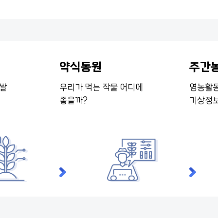
약식동원
주간
·쌀
우리가 먹는 작물
어디에
영농활동
좋을까?
기상정보