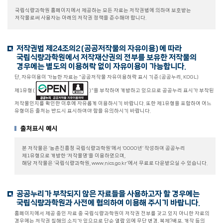
국립식량과학원 홈페이지에서 제공하는 모든 자료는 저작권법에 의하여 보호받는
저작물로써 사용자는 아래의 저작권 정책을 준수해야 합니다.
저작권법 제24조의2(공공저작물의 자유이용)에 따라
국립식량과학원에서 저작재산권의 전부를 보유한 저작물의
경우에는 별도의 이용허락 없이 자유이용이 가능합니다.
단, 자유이용이 가능한 자료는 “공공저작물 자유이용허락 표시 기준(공공누리, KOGL)
제1유형(
)”을 부착하여 개방하고 있으므로 공공누리 표시가 부착된
저작물인지를 확인한 이후에 자유롭게 이용하시기 바랍니다. 또한 제1유형을 포함하여 어느
유형이든 출처는 반드시 표시하여야 함을 유의하시기 바랍니다.
출처표시 예시
본 저작물은 ‘농촌진흥청 국립식량과학원’에서 ‘OOOO년’ 작성하여 공공누리
제1유형으로 개방한 ‘저작물명’을 이용하였으며,
해당 저작물은 ‘국립식량과학원, www.nics.go.kr’에서 무료로 다운받으실 수 있습니다.
공공누리가 부착되지 않은 자료들을 사용하고자 할 경우에는
국립식량과학원과 사전에 협의하여 이용해 주시기 바랍니다.
홈페이지에서 제공 중인 자료 중 국립식량과학원이 저작권 전부를 갖고 있지 아니한 자료의
경우에는 저작권 침해의 소지가 있으므로 단순 열람 외에 무단 변경, 복제?배포, 개작 등의