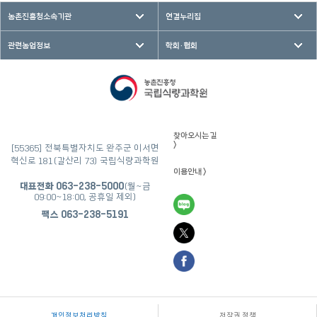
농촌진흥청소속기관
연결누리집
관련농업정보
학회·협회
찾아오시는 길
>
[55365] 전북특별자치도 완주군 이서면
혁신로 181(갈산리 73) 국립식량과학원
이용안내 >
대표전화
063-238-5000
(월~금
09:00~18:00, 공휴일 제외)
팩스
063-238-5191
개인정보처리방침
저작권 정책