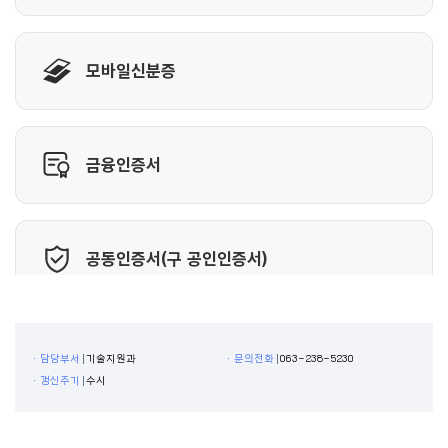
ㆍ담당부서
기술지원과
ㆍ문의전화
063-238-5230
ㆍ갱신주기
수시