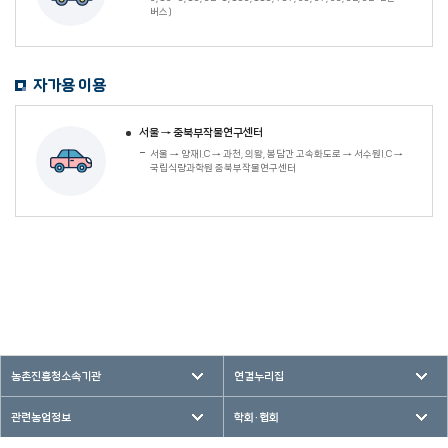
버스)
자가용 이용
서울 → 중북부작물연구센터
서울 → 양재I.C → 과천, 의왕, 봉담간 고속화도로 → 서수원I.C →
국립식량과학원 중북부작물연구센터
농촌진흥청소속기관
연결누리집
관련농업정보
학회·협회