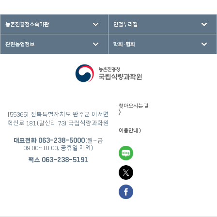
농촌진흥청소속기관
연결누리집
관련농업정보
학회·협회
찾아오시는 길
>
[55365] 전북특별자치도 완주군 이서면
혁신로 181(갈산리 73) 국립식량과학원
이용안내 >
대표전화
063-238-5000
(월~금
09:00~18:00, 공휴일 제외)
팩스
063-238-5191