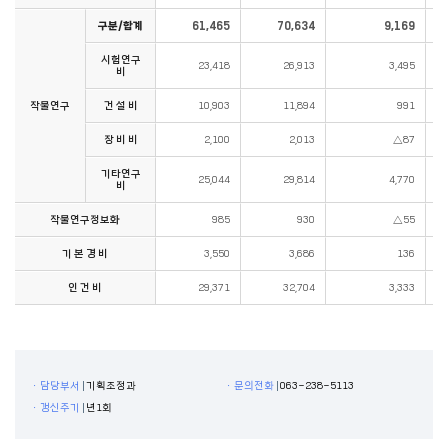
구분/합계
61,465
70,634
9,169
시험연구
23,418
26,913
3,495
비
작물연구
건 설 비
10,903
11,894
991
장 비 비
2,100
2,013
△87
기타연구
25,044
29,814
4,770
비
작물연구정보화
985
930
△55
기 본 경 비
3,550
3,686
136
인 건 비
29,371
32,704
3,333
ㆍ담당부서
기획조정과
ㆍ문의전화
063-238-5113
ㆍ갱신주기
년1회