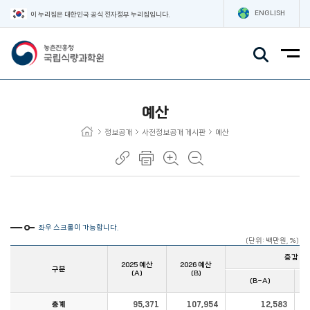
ENGLISH
이 누리집은 대한민국 공식 전자정부 누리집입니다.
주요메뉴
예산
정보공개
사전정보공개 게시판
예산
좌우 스크롤이 가능합니다.
(단위: 백만원, %)
예산 금액 : 인건비, 기본경비, 작물연구정보화, 작물연구(시험연구비, 건설비, 장비비, 기타연구비, 구분
증감
2025 예산
2026 예산
구분
(A)
(B)
(B-A)
총계
95,371
107,954
12,583