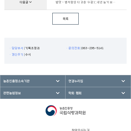
다음글
밥맛‧병저항성 다 갖춘 ‘수광1’, 내년 농가 보급
추진
목록
ㆍ담당부서
기획조정과
ㆍ문의전화
063-238-5141
ㆍ갱신주기
수시
농촌진흥청소속기관
연결누리집
관련농업정보
학회·협회
찾아오시는 길