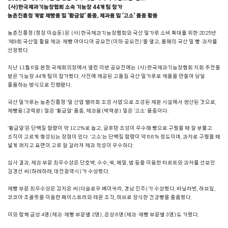
(사)한국제과기능장협회 소속 기능장 44개 팀 참가
농촌진흥청 개발 제빵용 밀 ‘황금알’ 품종, 제과용 밀 ‘고소’ 품종 활용
농촌진흥청(청장 이승돈)은 (사)한국제과기능장협회와 국산 밀가루 소비 확대를 위한 2025년
‘제9회 국산밀 활용 제과·제빵 아이디어 공모전(이하 공모전)’을 열고, 올해의 국산 밀 빵·과자를
선정했다.
지난 11월 6일 본청 국제회의장에서 열린 이번 공모전에는 (사)한국제과기능장협회 지회 추천을
받은 기능장 44개 팀이 참가했다. 사전에 제공된 고품질 국산 밀가루로 제품을 만들어 당일
출품하는 방식으로 진행됐다.
국산 밀가루는 농촌진흥청 ‘밀 산업 밸리화 조성 사업’으로 조성된 제분 시설에서 생산된 것으로,
제빵용(강력분) 밀은 ‘황금알’ 품종, 제과용(박력분) 밀은 ‘고소’ 품종이다.
‘황금알’은 단백질 함량이 약 12.2%로 높고, 글루텐 조성이 우수해 빵으로 구웠을 때 잘 부풀고
조직이 고르게 형성되는 장점이 있다. ‘고소’는 단백질 함량이 약 8.6% 정도이며, 과자로 구웠을 때
넓게 퍼지고 표면이 고루 잘 갈라져 제과 적성이 우수하다.
심사 결과, 제과 부문 최우수상은 단호박, 수수, 쑥, 메밀, 밤 등을 이용한 타르트와 과자를 선보인
김경선 씨(하레하레, 대전광역시)가 수상했다.
제빵 부문 최우수상은 김지은 씨(더슬로우 베이커리, 경남 진주)가 수상했다. 바닐라빈, 허브잎,
코코아 초콜릿을 이용한 페이스트리와 레몬 조각, 허브로 장식한 건강빵을 출품했다.
이와 함께 금상 4명(제과·제빵 부문별 2명), 은상 6명(제과·제빵 부문별 3명)도 가렸다.