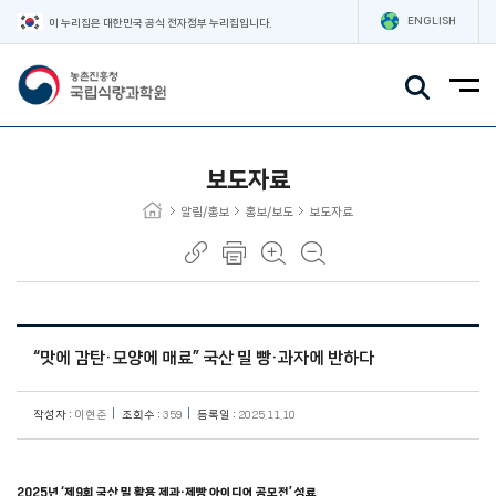
ENGLISH
이 누리집은 대한민국 공식 전자정부 누리집입니다.
주요메뉴
보도자료
알림/홍보
홍보/보도
보도자료
“맛에 감탄·모양에 매료” 국산 밀 빵·과자에 반하다
작성자 :
이현준
조회수 :
359
등록일 :
2025.11.10
2025년 ‘제9회 국산 밀 활용 제과·제빵 아이디어 공모전’ 성료