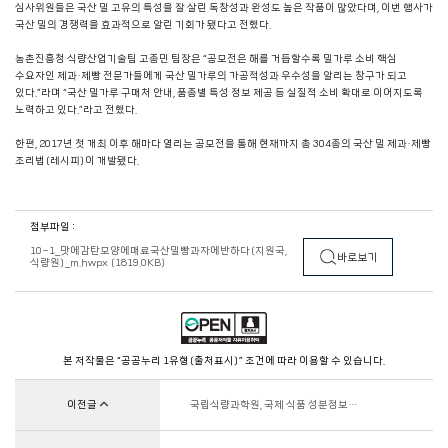
심사위원들은 국산 밀 고유의 특성을 잘 살린 독창성과 완성도 높은 작품이 많았다며, 이번 행사가
국산 밀의 경쟁력을 효과적으로 알린 기회가 됐다고 전했다.
농촌진흥청 식량산업기술팀 고종민 팀장은 “공모전은 해를 거듭할수록 밀가루 소비 핵심
수요자인 제과·제빵 전문가들에게 국산 밀가루의 가공적성과 우수성을 알리는 창구가 되고
있다.”라며 “국산 밀가루 구매처 안내, 품종별 특성 정보 제공 등 실질적 소비 확대로 이어지도록
노력하고 있다.”라고 전했다.
한편, 2017년 첫 개최 이후 해마다 열리는 공모전을 통해 현재까지 총 304종의 국산 밀 제과·제빵
조리법(레시피)이 개발됐다.
첨부파일 :
10-1_맛에감탄모양에매료국산밀빵과자에반하다(지원국,
바로보기
식량원)_m.hwpx (1819.0KB)
본 저작물은 “공공누리 1유형(출처표시)” 조건에 따라 이용할 수 있습니다.
이전글
국립식량과학원, 국제 식품 성분정보
공동연구사업(PTFI) '국가 연구실 허브'로 지정