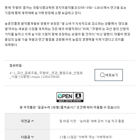
현재 ‘주향미’ 종자는 국립식량과학원 경지이용작물과(055-350-1164)에서 연구용 또는
기업체 협력 계약재배 농가에 한정해 소량 보급하고 있다.
농촌진흥청 밭작물개발부 정병우 부장은 “쌀 소비가 지속적으로 감소하는 상황에서 ‘양조용
쌀’이라는 새로운 시장을 개척하는 것은 매우 바람직하다.”라며, “‘주향미’는 국산 쌀의 산업적
가치를 높이고 지역 농가와 기업이 함께 성장하는 모델이 될 것이다.”라고 말했다. 아울러 현장
중심의 실용 기술 개발과 민간 협업을 강화해 우리 농업의 경쟁력을 키워가겠다고 의지를
피력했다.
첨부파일 :
4-1_국산_증류주용_‘주향미’,_민관_협업으로_산업화
바로보기
_‘시동’(식량원).hwpx (1294.35KB)
본 저작물은 “공공누리 1유형(출처표시)” 조건에 따라 이용할 수 있습니다.
이전글
밀 파종 지연…‘늦파종’ 재배 관리 기술 적극 활용
다음글
11월 11일은 ‘가래떡’ 먹는 ‘가래떡데이’