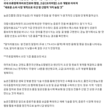
국내 주류업체 하이트진로와 협업, 고급(프리미엄) 소주 개발로 이어져
“새로운 소비 시장 개척으로 국산 쌀 산업적 가치 높일 것”
농촌진흥청(청장 이승돈)이 개발한 주정용 쌀 ‘주향미’가 본격적인 산업화 단계에 들어섰다.
국립식량과학원이 2024년에 육성한 ‘주향미’는 증류주 전용 벼 품종이다. 찰기가 적고
알칼리붕괴도*가 낮아 가공 안정성이 우수하다. 증류 과정에서 에스테르 계열 향기 성분이
풍부하게 형성돼 바나나·사과·장미를 연상시키는 과일·꽃 향을 구현한다. 관능 평가에서도 향·맛
·종합 선호도 모두에서 기존 품종**을 웃도는 결과를 확인했다.
*알카리붕괴도: 쌀 전분의 알칼리(주로 1.7% KOH 용액)에 대한 용해 및 팽윤 정도를 나타내는
지표, 알카리 붕괴도가 낮을수록 결정 구조가 안정적임.
**주류업체에서 쓰던 기존 품종과의 비교
하이트진로는 강원도 홍천곡산영농조합법인과 생산단지 조성 및 원료곡 계약을 체결하고 올해
3헥타르(ha) 면적에서 ‘주향미’ 14톤을 생산했으며, 고급(프리미엄) 소주 개발에 활용할
계획이다.
농촌진흥청은 생육 단계별 현장 기술 지원을 통해 안정적인 수확을 유도하고, 홍천곡산영농조합
미곡종합처리장(RPC)과 협력해 원료곡 도정 및 공급 체계를 구축하고 있다. 정부·지역·기업의
공동 참여로 원료 안정성과 품질 일관성을 동시에 확보해 쌀 산업과 전통주 산업 간 상생 구조를
만드는 것이 목표다.
농촌진흥청은 앞으로 증류주용 품종 보급을 확대하고 재배 기술을 정착, 증류주 시장에 국내산
햅쌀 활용 비중을 점진적으로 늘려나갈 방침이다.