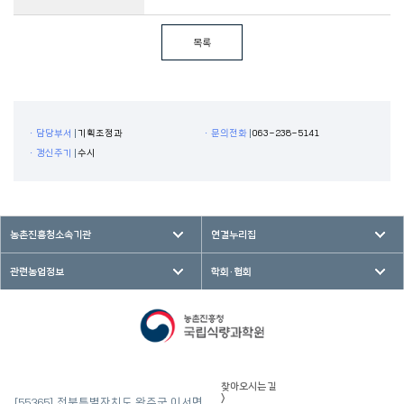
목록
ㆍ담당부서
기획조정과
ㆍ문의전화
063-238-5141
ㆍ갱신주기
수시
농촌진흥청소속기관
연결누리집
관련농업정보
학회·협회
찾아오시는 길
>
[55365] 전북특별자치도 완주군 이서면