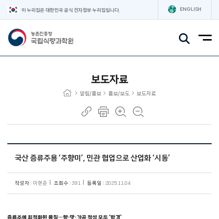
ENGLISH
이 누리집은 대한민국 공식 전자정부 누리집입니다.
주요메뉴
보도자료
알림/홍보
홍보/보도
보도자료
국산 증류주용 ‘주향미’, 민관 협업으로 산업화 ‘시동’
작성자 :
이현준
조회수 :
391
등록일 :
2025.11.04
증류주에 최적화된 품질…향·맛·가공 적성 모두 ‘합격’